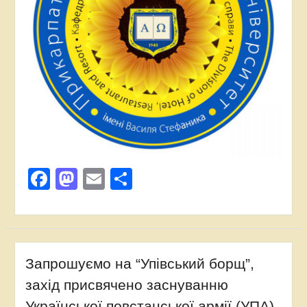
Facebook
Mastodon
Email
Share
Запрошуємо на “Упівський борщ”,
захід присвячено заснуванню
Української повстанської армії (УПА),