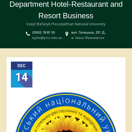
Department Hotel-Restaurant and
Resort Business
Vasyl Stefanyk Precarpathian National University
(0342) 78 81 05
вул. Галицька, 201 Д,
kgrks@pnu.edu.ua
м. Івано-Франківськ
DEC
14