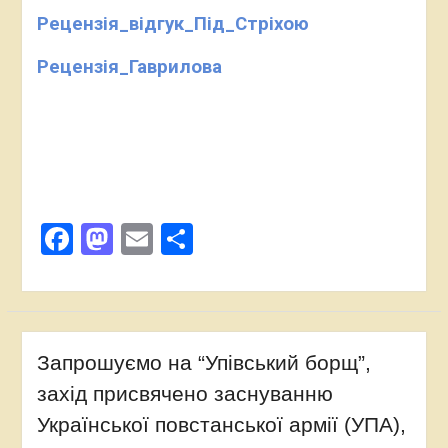
Рецензія_відгук_Під_Стріхою
Рецензія_Гаврилова
Facebook
Mastodon
Email
Поділитися
Запрошуємо на “Упівський борщ”,
захід присвячено заснуванню
Української повстанської армії (УПА),