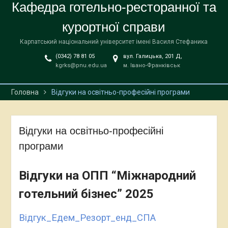
Кафедра готельно-ресторанної та
курортної справи
Карпатський національний університет імені Василя Стефаника
(0342) 78 81 05
вул. Галицька, 201 Д,
kgrks@pnu.edu.ua
м. Івано-Франківськ
Головна
Відгуки на освітньо-професійні програми
Відгуки на освітньо-професійні
програми
Відгуки на ОПП “Міжнародний
готельний бізнес” 2025
Відгук_Едем_Резорт_енд_СПА