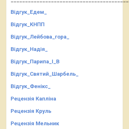
Відгук_Едем_
6_2027
Відгук_КНПП
Відгук_Лейбова_гора_
Відгук_Надія_
Відгук_Парипа_І_В
Відгук_Святий_Шарбель_
Відгук_Фенікс_
Рецензія Капліна
Рецензія Круль
Рецензія Мельник