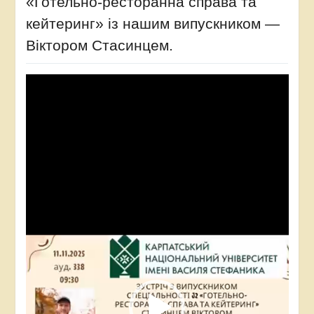
«Готельно-ресторанна справа та
кейтеринг» із нашим випускником —
Віктором Стасинцем.
Відеопрогравач