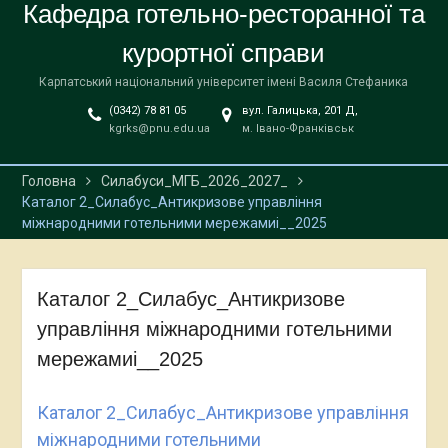
Кафедра готельно-ресторанної та
курортної справи
Карпатський національний університет імені Василя Стефаника
(0342) 78 81 05
вул. Галицька, 201 Д,
kgrks@pnu.edu.ua
м. Івано-Франківськ
Головна
Силабуси_МГБ_2026_2027_
Каталог 2_Силабус_Антикризове управління
міжнародними готельними мережамиі__2025
Каталог 2_Силабус_Антикризове
управління міжнародними готельними
мережамиі__2025
Каталог 2_Силабус_Антикризове управління
міжнародними готельними