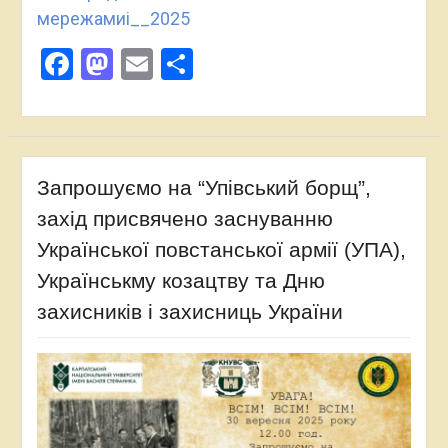
мережамиі__2025
Facebook
Mastodon
Email
Поділитися
Запрошуємо на “Упівський борщ”,
захід присвячено заснуванню
Української повстанської армії (УПА),
Українськму козацтву та Дню
захисників і захисниць України