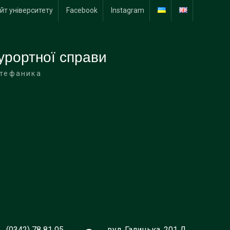
йт університету
Facebook
Instagram
урортної справи
Стефаника
(0342) 78 81 05
вул. Галицька, 201 Д,