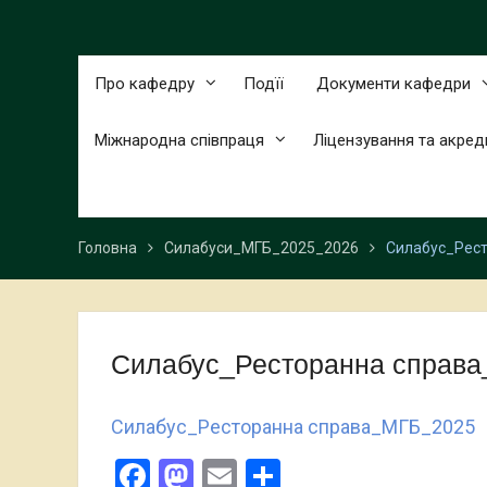
Про кафедру
Подїї
Документи кафедри
Міжнародна співпраця
Ліцензування та акред
Головна
Силабуси_МГБ_2025_2026
Силабус_Рес
Силабус_Ресторанна справ
Силабус_Ресторанна справа_МГБ_2025
Facebook
Mastodon
Email
Поділитися