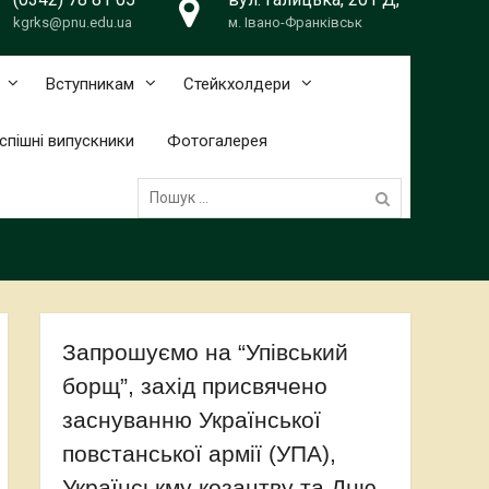
kgrks@pnu.edu.ua
м. Івано-Франківськ
Вступникам
Стейкхолдери
спішні випускники
Фотогалерея
Пошук:
Запрошуємо на “Упівський
борщ”, захід присвячено
заснуванню Української
повстанської армії (УПА),
Українськму козацтву та Дню