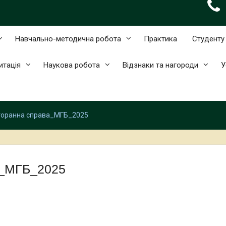
Навчально-методична робота
Практика
Студенту
итація
Наукова робота
Відзнаки та нагороди
У
торанна справа_МГБ_2025
а_МГБ_2025